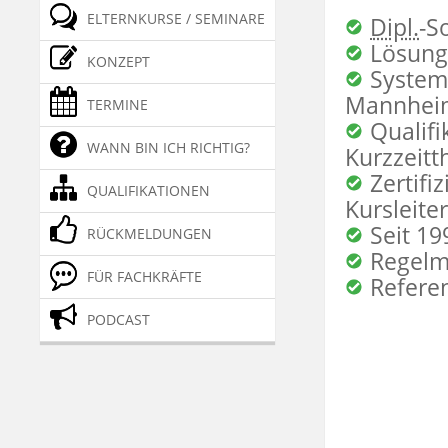
ELTERNKURSE / SEMINARE
Dipl.
-S
Lösungs
KONZEPT
System
Mannheim
TERMINE
Qualifi
WANN BIN ICH RICHTIG?
Kurzzeitt
Zertifi
QUALIFIKATIONEN
Kursleiter
Seit 19
RÜCKMELDUNGEN
Regelm
FÜR FACHKRÄFTE
Referen
PODCAST