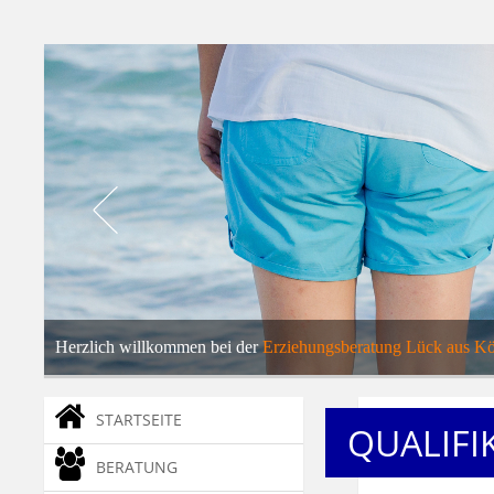
... und
Familienberaterin
Herzlich willkommen bei der
Erziehungsberatung Lück aus Kö
Hier erfahren Sie alles über meine Tätigkeit als
Erziehungsbera
STARTSEITE
QUALIFI
BERATUNG