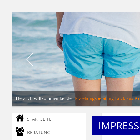
... und
Familienberaterin
Herzlich willkommen bei der
Erziehungsberatung Lück aus Kö
Hier erfahren Sie alles über meine Tätigkeit als
Erziehungsbera
STARTSEITE
IMPRES
BERATUNG