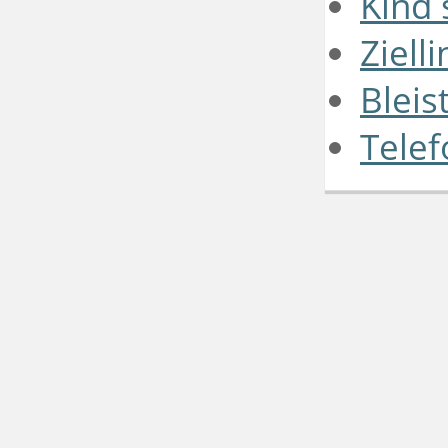
Kind 
Zielli
Bleis
Telef